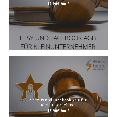
12,90
€
/mtl.*
Shopify und Facebook AGB für
Kleinunternehmer
15,90
€
/mtl.*