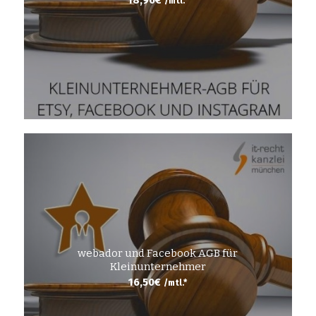
/mtl.*
webador und Facebook AGB für
Kleinunternehmer
16,50
€
/mtl.*