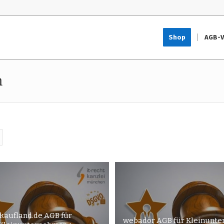
Shop
AGB-V
m
kaufland.de AGB für
webador AGB für Kleinunt