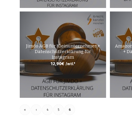
Jimdo AGB für Kleinunternehmer +
Amazon
Datenschutzerklärung für
+ D
Instagram
12,90
€
/mtl.*
«
‹
4
5
6