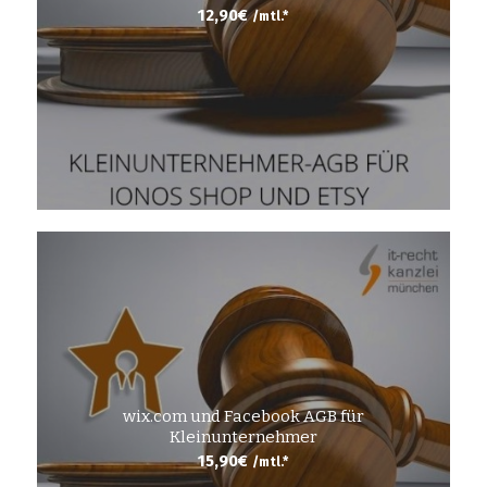
12,90
€
/mtl.*
wix.com und Facebook AGB für
Kleinunternehmer
15,90
€
/mtl.*