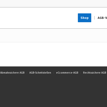
Shop
AGB-V
Abmahnsichere AGB
AGB-Schnttstellen
eCcommerce-AGB
Rechtssichere AGB