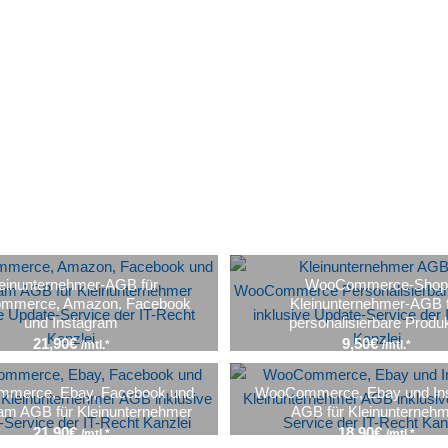
einunternehmer-AGB für
WooCommerce-Sho
mmerce, Amazon, Facebook
Kleinunternehmer-AGB 
und Instagram
personalisierbare Produ
21,90
€
9,50
€
/mtl.*
/mtl.*
merce, Ebay, Facebook und
WooCommerce, Ebay und In
ram AGB für Kleinunternehmer
AGB für Kleinunterneh
21,90
€
18,90
€
/mtl.*
/mtl.*