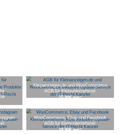
p
Kleinanzeigen.de und WooCommerce
für
AGB für Kleinunternehmer
kte
15,90
€
/mtl.*
stagram
WooCommerce, Ebay und Facebook
mer
AGB für Kleinunternehmer
18,90
€
/mtl.*