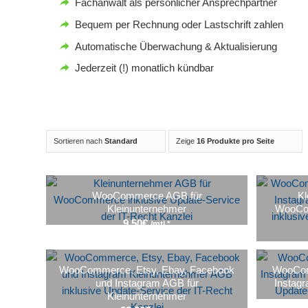
Fachanwalt als persönlicher Ansprechpartner
Bequem per Rechnung oder Lastschrift zahlen
Automatische Überwachung & Aktualisierung
Jederzeit (!) monatlich kündbar
Sortieren nach
Standard
Zeige
16 Produkte pro Seite
WooCommerce AGB für
Kl
Kleinunternehmer
WooCo
9,50
€
/mtl.*
WooCommerce, Etsy, Ebay, Facebook
WooCom
und Instagram AGB für
Instag
Kleinunternehmer