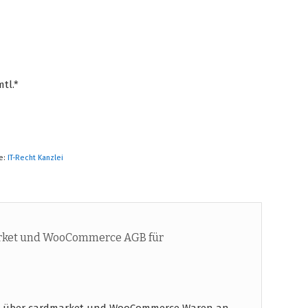
tl.*
e:
IT-Recht Kanzlei
rket und WooCommerce AGB für
ie über cardmarket und WooCommerce Waren an