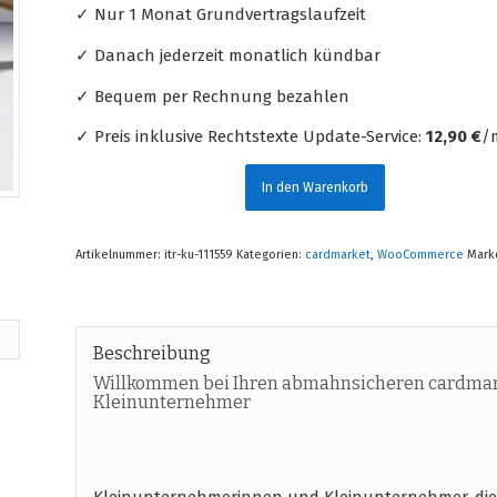
✓ Nur 1 Monat Grundvertragslaufzeit
✓ Danach jederzeit monatlich kündbar
✓ Bequem per Rechnung bezahlen
✓ Preis inklusive Rechtstexte Update-Service:
12,90 €
/m
In den Warenkorb
Artikelnummer:
itr-ku-111559
Kategorien:
cardmarket
,
WooCommerce
Mark
Beschreibung
Willkommen bei Ihren abmahnsicheren cardma
Kleinunternehmer
Kleinunternehmerinnen und Kleinunternehmer, d