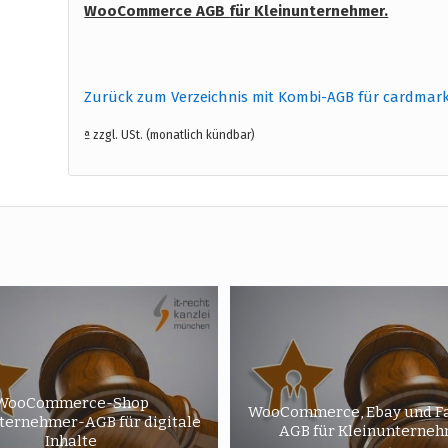
WooCommerce AGB
für Kleinunternehmer.
Zurück zum Verzeichnis mit Kombi-AGB für cardmar
ª zzgl. USt. (monatlich kündbar)
WooCommerce-Shop
WooCommerce, Ebay und F
ternehmer-AGB für digitale
AGB für Kleinunterne
Inhalte