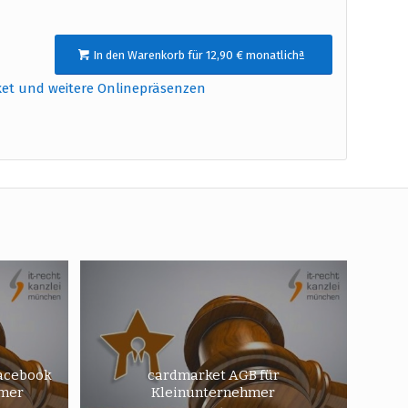
In den Warenkorb für 12,90 € monatlichª
ket und weitere Onlinepräsenzen
acebook
cardmarket AGB für
hmer
Kleinunternehmer