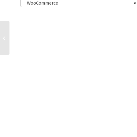
WooCommerce
×
cardmarket und
webador AGB für
Kleinunternehmer