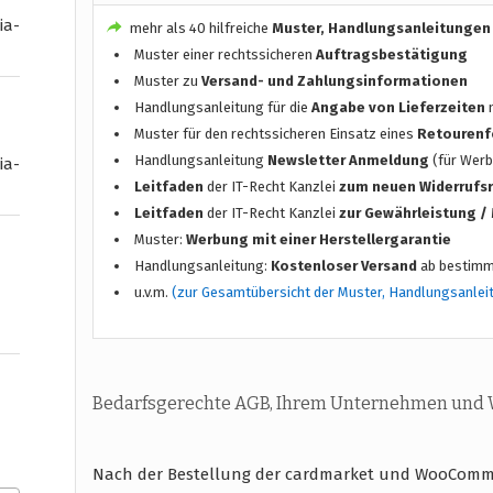
ia-
mehr als 40 hilfreiche
Muster, Handlungsanleitungen
Muster einer rechtssicheren
Auftragsbestätigung
Muster zu
Versand- und Zahlungsinformationen
Handlungsanleitung für die
Angabe von Lieferzeiten
n
Muster für den rechtssicheren Einsatz eines
Retourenf
Handlungsanleitung
Newsletter Anmeldung
(für Werb
ia-
Leitfaden
der IT-Recht Kanzlei
zum neuen Widerrufs
Leitfaden
der IT-Recht Kanzlei
zur Gewährleistung 
Muster:
Werbung mit einer Herstellergarantie
Handlungsanleitung:
Kostenloser Versand
ab bestimm
u.v.m.
(zur Gesamtübersicht der Muster, Handlungsanlei
Bedarfsgerechte AGB, Ihrem Unternehmen und
Nach der Bestellung der cardmarket und WooComme