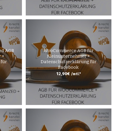
ed AGB
WooCommerce AGB für
 +
Kleinunternehmer +
 für
Datenschutzerklärung für
Facebook
12,90
€
/mtl.*