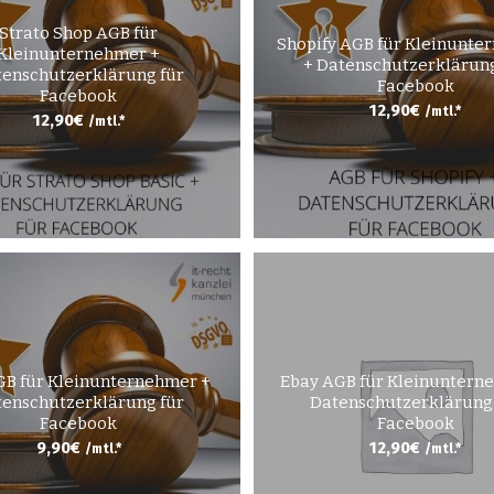
Strato Shop AGB für
Shopify AGB für Kleinunte
Kleinunternehmer +
+ Datenschutzerklärung
enschutzerklärung für
Facebook
Facebook
12,90
€
/mtl.*
12,90
€
/mtl.*
GB für Kleinunternehmer +
Ebay AGB für Kleinuntern
enschutzerklärung für
Datenschutzerklärung
Facebook
Facebook
9,90
€
12,90
€
/mtl.*
/mtl.*