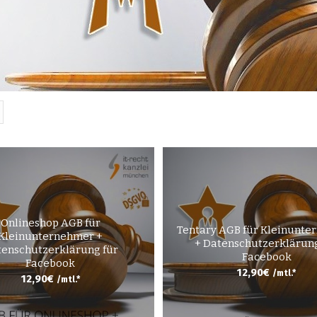
Onlineshop AGB für
Tentary AGB für Kleinunte
Kleinunternehmer +
+ Datenschutzerklärung
enschutzerklärung für
Facebook
Facebook
12,90
€
/mtl.*
12,90
€
/mtl.*