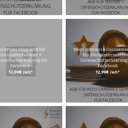
rdPress Shop AGB für
WooCommerce Germaniz
Kleinunternehmer +
für Kleinunternehmer
enschutzerklärung für
Datenschutzerklärung
Facebook
Facebook
12,90
€
12,90
€
/mtl.*
/mtl.*