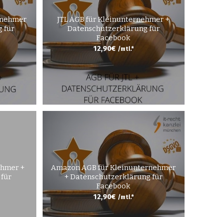
rnehmer
JTL AGB für Kleinunternehmer +
 für
Datenschutzerklärung für
Facebook
12,90
€
/mtl.*
ehmer +
Amazon AGB für Kleinunternehmer
 für
+ Datenschutzerklärung für
Facebook
12,90
€
/mtl.*