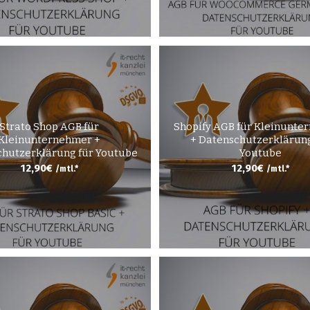
Strato Shop AGB für
Shopify AGB für Kleinunte
Kleinunternehmer +
+ Datenschutzerklärung
hutzerklärung für Youtube
Youtube
12,90
€
12,90
€
/mtl.*
/mtl.*