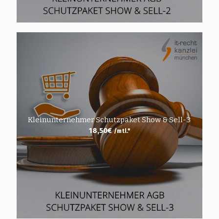
Kleinunternehmer Schutzpaket Show & Sell-3
18,50
€
/mtl.*