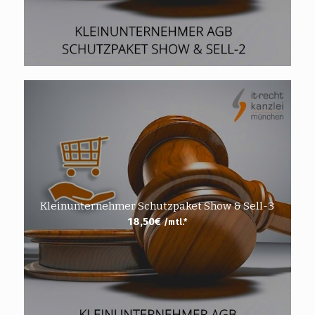
Kleinunternehmer Schutzpaket Show & Sell-3
18,50
€
/mtl.*