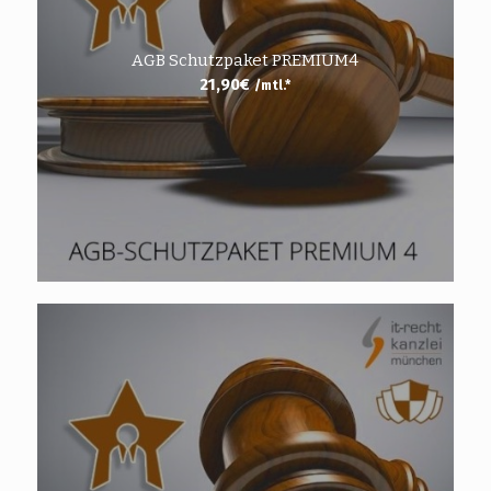
AGB Schutzpaket PREMIUM4
21,90
€
/mtl.*