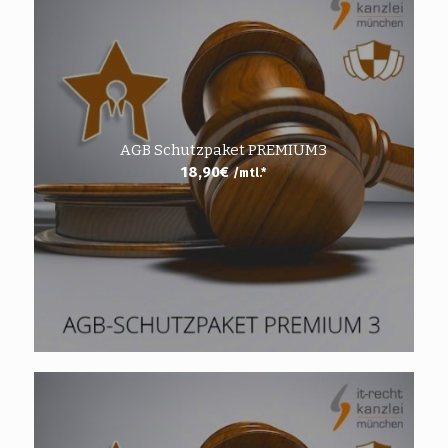
AGB Schutzpaket PREMIUM3
18,90
€
/mtl.*