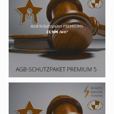
AGB Schutzpaket PREMIUM5
23,90
€
/mtl.*