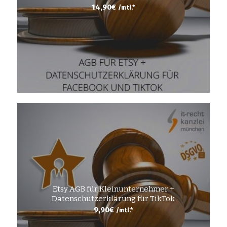
14,90
€
/mtl.*
Etsy AGB für Kleinunternehmer +
Datenschutzerklärung für TikTok
9,90
€
/mtl.*