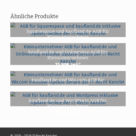
Ähnliche Produkte
Squarespace und kaufland.de AGB für
Kleinunternehmer
12,90
€
/mtl.*
kaufland.de und Onlineshop AGB für
Kleinunternehmer
15,90
€
/mtl.*
kaufland.de und Wix.com AGB für
Kleinunternehmer
15,90
€
/mtl.*
kaufland.de und WordPress AGB für
Kleinunternehmer
15,90
€
/mtl.*
© 2015 - 2026 IT-Recht Kanzlei