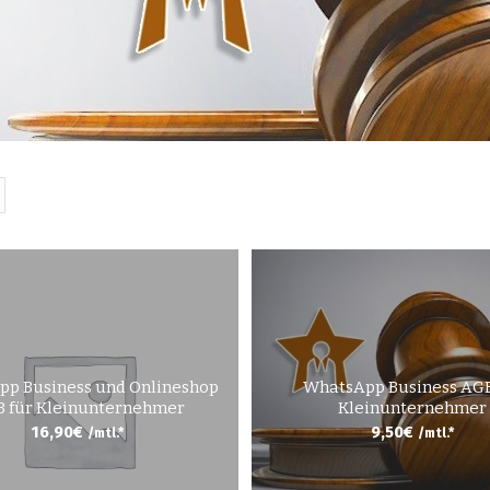
p Business und Onlineshop
WhatsApp Business AGB
 für Kleinunternehmer
Kleinunternehmer
16,90
€
9,50
€
/mtl.*
/mtl.*