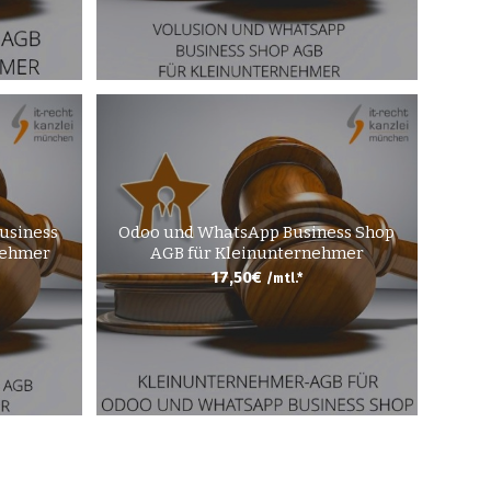
usiness
Odoo und WhatsApp Business Shop
nehmer
AGB für Kleinunternehmer
17,50
€
/mtl.*