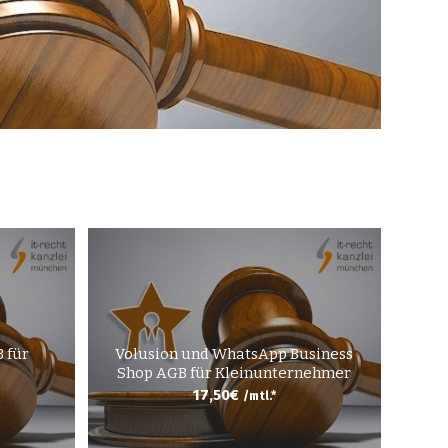
 für
Volusion und WhatsApp Business
Shop AGB für Kleinunternehmer
17,50
€
/mtl.*