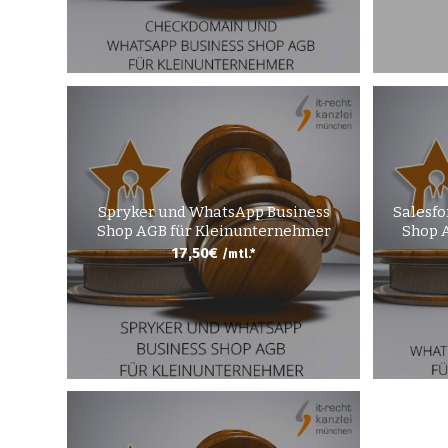
Spryker und WhatsApp Business
Salesf
Shop AGB für Kleinunternehmer
Shop 
17,50
€
/mtl.*