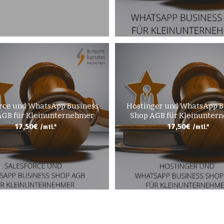
orce und WhatsApp Business
Hostinger und WhatsApp B
AGB für Kleinunternehmer
Shop AGB für Kleinunter
17,50
€
17,50
€
/mtl.*
/mtl.*