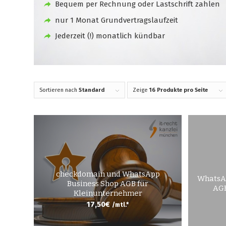
Bequem per Rechnung oder Lastschrift zahlen
nur 1 Monat Grundvertragslaufzeit
Jederzeit (!) monatlich kündbar
Sortieren nach
Standard
Zeige
16 Produkte pro Seite
checkdomain und WhatsApp
WhatsAp
Business Shop AGB für
AGB
Kleinunternehmer
17,50
€
/mtl.*