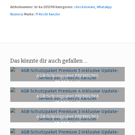
Artikelnummer:
itr-ku-205398
Kategorien:
checkdomain
,
WhatsApp
Business
Marke:
IT-Recht Kanzlei
Das könnte dir auch gefallen …
AGB Schutzpaket PREMIUM5
23,90
€
/mtl.*
AGB Schutzpaket PREMIUM4
21,90
€
/mtl.*
AGB Schutzpaket PREMIUM3
18,90
€
/mtl.*