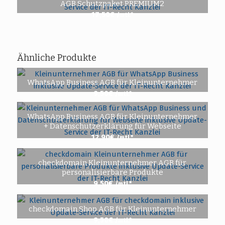
AGB Schutzpaket PREMIUM2
17,50
€
/mtl.*
Ähnliche Produkte
WhatsApp Business AGB für Kleinunternehmer
9,50
€
/mtl.*
WhatsApp Business AGB für Kleinunternehmer
+ Datenschutzerklärung für Webseite
12,90
€
/mtl.*
checkdomain Kleinunternehmer AGB für
personalisierbare Produkte
9,50
€
/mtl.*
checkdomain Shop AGB für Kleinunternehmer
9,50
€
/mtl.*