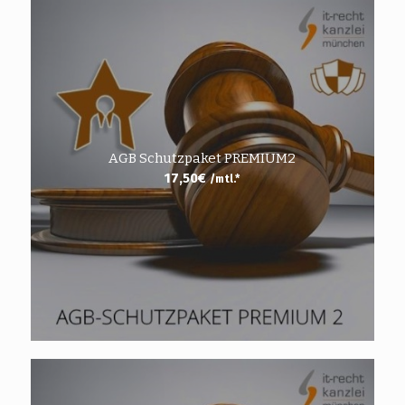
AGB Schutzpaket PREMIUM2
17,50
€
/mtl.*