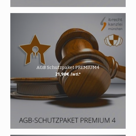
AGB Schutzpaket PREMIUM4
21,90
€
/mtl.*