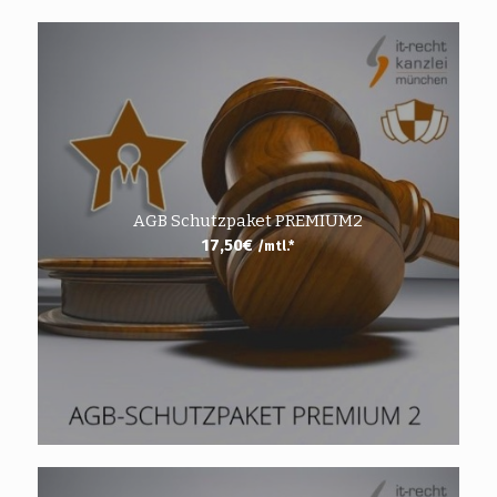
AGB Schutzpaket PREMIUM2
17,50
€
/mtl.*