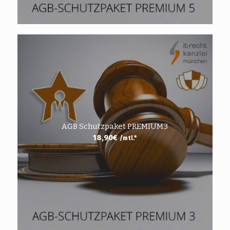
AGB Schutzpaket PREMIUM3
18,90
€
/mtl.*