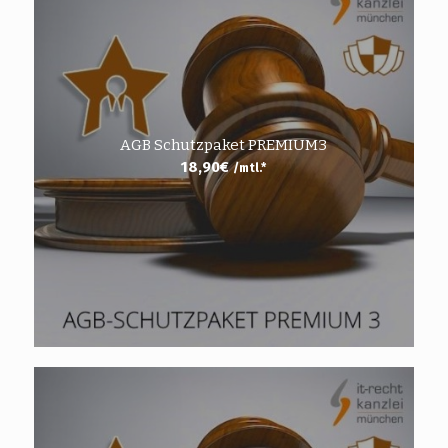
AGB Schutzpaket PREMIUM3
18,90
€
/mtl.*