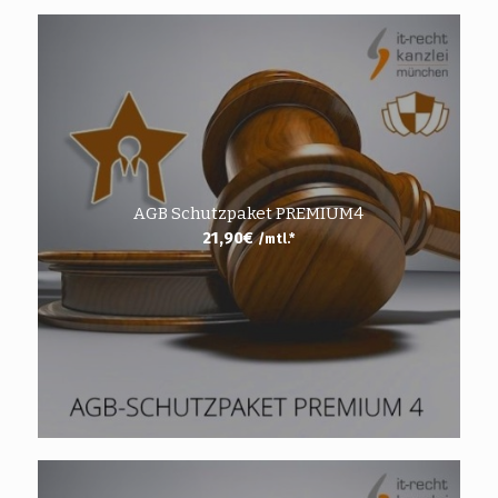
AGB Schutzpaket PREMIUM4
21,90
€
/mtl.*