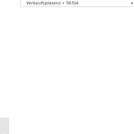
Verkaufspräsenz + TikTok
×
kaufland.de AGB für
Kleinunternehmer +