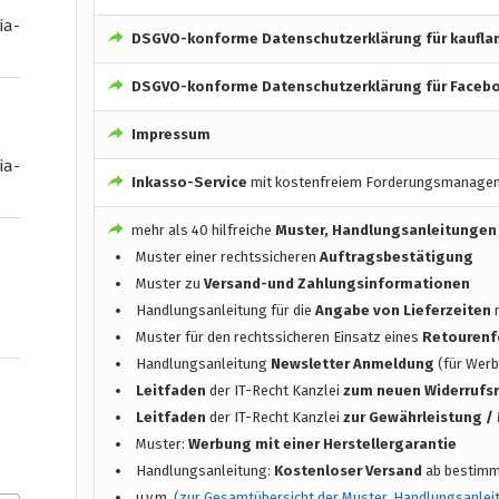
ia-
DSGVO-konforme
Datenschutzerklärung für kaufla
DSGVO-konforme
Datenschutzerklärung für Facebo
Impressum
ia-
Inkasso-Service
mit kostenfreiem Forderungsmanage
mehr als 40 hilfreiche
Muster, Handlungsanleitungen
Muster einer rechtssicheren
Auftragsbestätigung
Muster zu
Versand-und Zahlungsinformationen
Handlungsanleitung für die
Angabe von Lieferzeiten
n
Muster für den rechtssicheren Einsatz eines
Retourenf
Handlungsanleitung
Newsletter Anmeldung
(für Werb
Leitfaden
der IT-Recht Kanzlei
zum neuen Widerrufs
Leitfaden
der IT-Recht Kanzlei
zur Gewährleistung 
Muster:
Werbung mit einer Herstellergarantie
Handlungsanleitung:
Kostenloser Versand
ab bestimm
u.v.m.
(zur Gesamtübersicht der Muster, Handlungsanlei