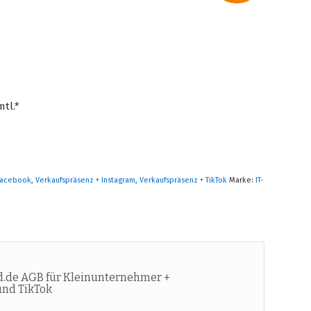
mtl.*
 Facebook
,
Verkaufspräsenz + Instagram
,
Verkaufspräsenz + TikTok
Marke:
IT-
.de AGB für Kleinunternehmer +
und TikTok