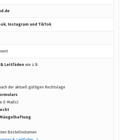
nd.de
ok, Instagram und TikTok
ment
 & Leitfäden
wie z.B.
ach der aktuell gültigen Rechtslage
ormulars
e E-Mails)
recht
/ Mängelhaftung
ten Bestellvolumen
tungen & Leitfäden…)