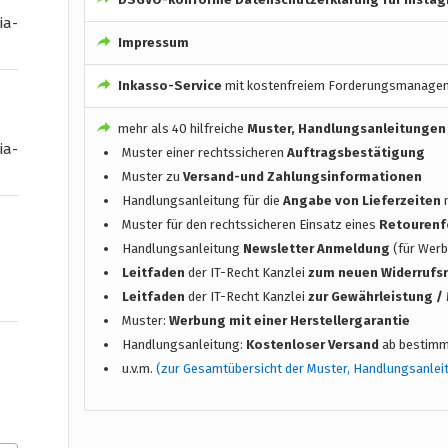
ia-
Impressum
Inkasso-Service
mit kostenfreiem Forderungsmanage
mehr als 40 hilfreiche
Muster, Handlungsanleitungen
ia-
Muster einer rechtssicheren
Auftragsbestätigung
Muster zu
Versand-und Zahlungsinformationen
Handlungsanleitung für die
Angabe von Lieferzeiten
n
Muster für den rechtssicheren Einsatz eines
Retourenf
Handlungsanleitung
Newsletter Anmeldung
(für Werb
Leitfaden
der IT-Recht Kanzlei
zum neuen Widerrufs
Leitfaden
der IT-Recht Kanzlei
zur Gewährleistung 
Muster:
Werbung mit einer Herstellergarantie
Handlungsanleitung:
Kostenloser Versand
ab bestimm
u.v.m.
(zur Gesamtübersicht der Muster, Handlungsanlei