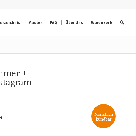
erzeichnis
Muster
FAQ
Über Uns
Warenkorb
ehmer +
nstagram
i