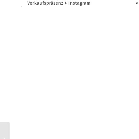
Verkaufspräsenz + Instagram
×
Etsy AGB für
Kleinunternehmer +