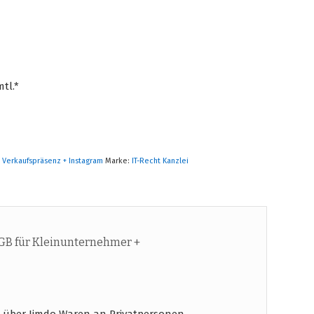
tl.*
,
Verkaufspräsenz + Instagram
Marke:
IT-Recht Kanzlei
GB für Kleinunternehmer +
 über Jimdo Waren an Privatpersonen