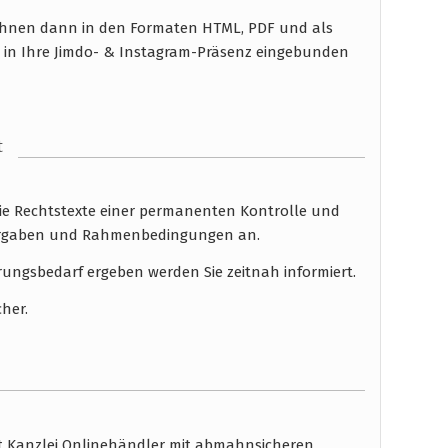
n Ihnen dann in den Formaten HTML, PDF und als
n in Ihre Jimdo- & Instagram-Präsenz eingebunden
t
die Rechtstexte einer permanenten Kontrolle und
 Vorgaben und Rahmenbedingungen an.
rungsbedarf ergeben werden Sie zeitnah informiert.
cher.
ht Kanzlei Onlinehändler mit abmahnsicheren