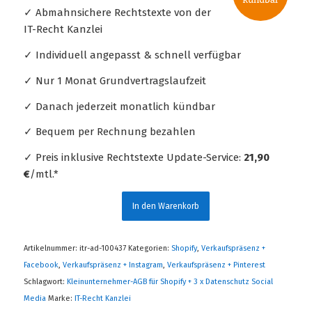
✓ Abmahnsichere Rechtstexte von der
IT-Recht Kanzlei
✓ Individuell angepasst & schnell verfügbar
✓ Nur 1 Monat Grundvertragslaufzeit
✓ Danach jederzeit monatlich kündbar
✓ Bequem per Rechnung bezahlen
✓ Preis inklusive Rechtstexte Update-Service:
21,90
€
/mtl.*
In den Warenkorb
Artikelnummer:
itr-ad-100437
Kategorien:
Shopify
,
Verkaufspräsenz +
Facebook
,
Verkaufspräsenz + Instagram
,
Verkaufspräsenz + Pinterest
Schlagwort:
Kleinunternehmer-AGB für Shopify + 3 x Datenschutz Social
Media
Marke:
IT-Recht Kanzlei