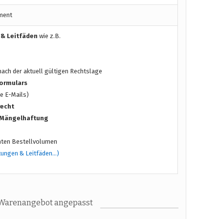
ment
 & Leitfäden
wie z.B.
ach der aktuell gültigen Rechtslage
ormulars
e E-Mails)
recht
/ Mängelhaftung
ten Bestellvolumen
tungen & Leitfäden…)
 Warenangebot angepasst