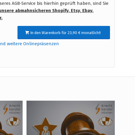
res AGB-Service bis hierhin geprüft haben, sind Sie
unsere abmahnsicheren Shopify, Etsy, Ebay,
r.
In den Warenkorb für 23,90 € monatlichª
und weitere Onlinepräsenzen