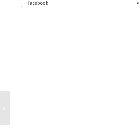
Facebook
×
Shopify, Ebay, Facebook
und Instagram AGB für
Kleinunternehmer