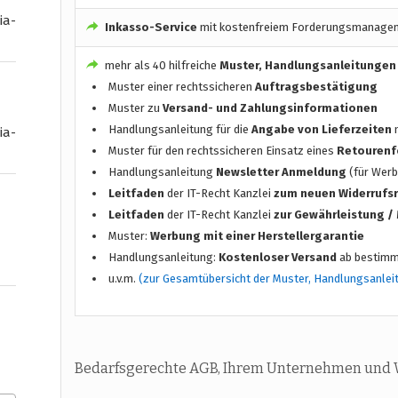
ia-
Inkasso-Service
mit kostenfreiem Forderungsmanage
mehr als 40 hilfreiche
Muster, Handlungsanleitungen
Muster einer rechtssicheren
Auftragsbestätigung
Muster zu
Versand- und Zahlungsinformationen
Handlungsanleitung für die
Angabe von Lieferzeiten
n
ia-
Muster für den rechtssicheren Einsatz eines
Retourenf
Handlungsanleitung
Newsletter Anmeldung
(für Werb
Leitfaden
der IT-Recht Kanzlei
zum neuen Widerrufs
Leitfaden
der IT-Recht Kanzlei
zur Gewährleistung 
Muster:
Werbung mit einer Herstellergarantie
Handlungsanleitung:
Kostenloser Versand
ab bestimm
u.v.m.
(zur Gesamtübersicht der Muster, Handlungsanlei
Bedarfsgerechte AGB, Ihrem Unternehmen und