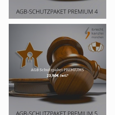
AGB Schutzpaket PREMIUM5
23,90
€
/mtl.*