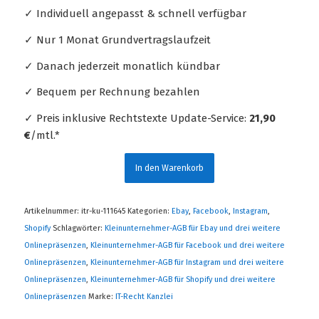
✓ Individuell angepasst & schnell verfügbar
✓ Nur 1 Monat Grundvertragslaufzeit
✓ Danach jederzeit monatlich kündbar
✓ Bequem per Rechnung bezahlen
✓ Preis inklusive Rechtstexte Update-Service:
21,90
€
/mtl.*
In den Warenkorb
Artikelnummer:
itr-ku-111645
Kategorien:
Ebay
,
Facebook
,
Instagram
,
Shopify
Schlagwörter:
Kleinunternehmer-AGB für Ebay und drei weitere
Onlinepräsenzen
,
Kleinunternehmer-AGB für Facebook und drei weitere
Onlinepräsenzen
,
Kleinunternehmer-AGB für Instagram und drei weitere
Onlinepräsenzen
,
Kleinunternehmer-AGB für Shopify und drei weitere
Onlinepräsenzen
Marke:
IT-Recht Kanzlei