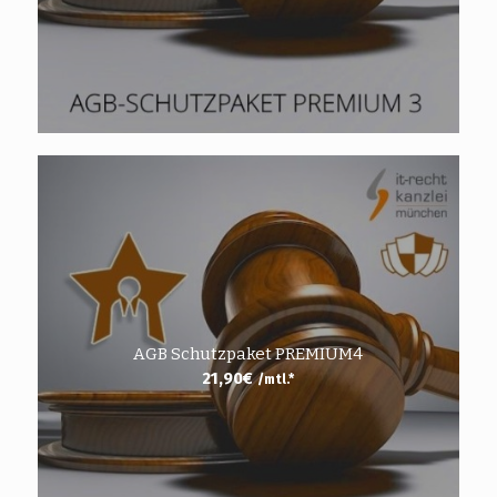
AGB Schutzpaket PREMIUM4
21,90
€
/mtl.*