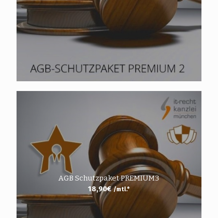
AGB Schutzpaket PREMIUM3
18,90
€
/mtl.*