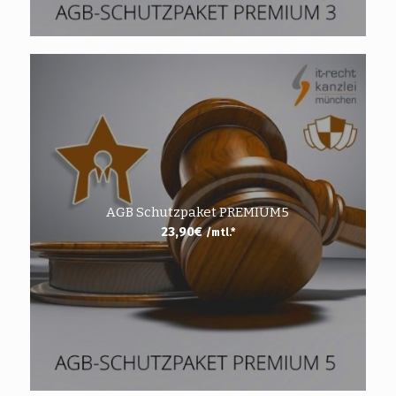
AGB Schutzpaket PREMIUM5
23,90
€
/mtl.*