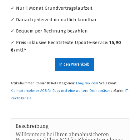
✓ Nur 1 Monat Grundvertragslaufzeit
✓ Danach jederzeit monatlich kündbar
✓ Bequem per Rechnung bezahlen
✓ Preis inklusive Rechtstexte Update-Service:
15,90
€
/mtl.*
In den Warenkorb
Artikelnummer:
itr-ku-110148
Kategorien:
Ebay
,
wix.com
Schlagwort:
Kleinunternehmer-AGB für Ebay und eine weitere Onlinepräsenz
Marke:
IT-
Recht Kanzlei
Beschreibung
Willkommen bei Ihren abmahnsicheren
Wix.com und Ebay AGB für Kleinunternehmer