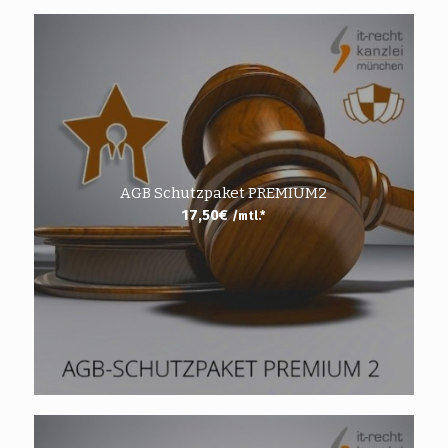
AGB Schutzpaket PREMIUM2
17,50
€
/mtl.*