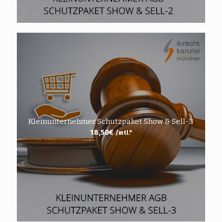
Kleinunternehmer Schutzpaket Show & Sell-3
18,50
€
/mtl.*