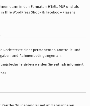
n Ihnen dann in den Formaten HTML, PDF und als
n in Ihre WordPress Shop- & Facebook-Präsenz
t
die Rechtstexte einer permanenten Kontrolle und
 Vorgaben und Rahmenbedingungen an.
rungsbedarf ergeben werden Sie zeitnah informiert.
cher.
ht Kanzlei Onlinehändler mit abmahnsicheren