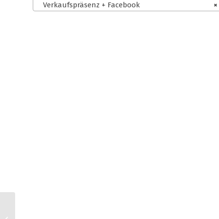
Verkaufspräsenz + Facebook
×
WooCommerce
Germanized AGB für