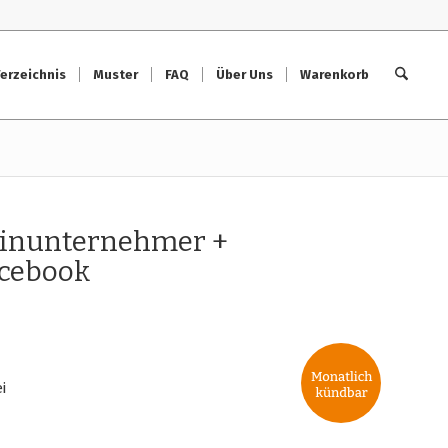
erzeichnis
Muster
FAQ
Über Uns
Warenkorb
einunternehmer +
acebook
i