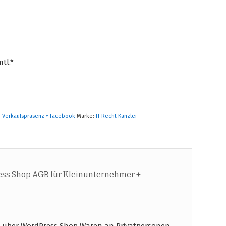
tl.*
,
Verkaufspräsenz + Facebook
Marke:
IT-Recht Kanzlei
ss Shop AGB für Kleinunternehmer +
 über WordPress Shop Waren an Privatpersonen