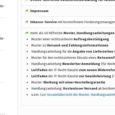
ia-
Impressum
Inkasso-Service
mit kostenfreiem Forderungsmanage
mehr als 40 hilfreiche
Muster, Handlungsanleitungen
ia-
Muster einer rechtssicheren
Auftragsbestätigung
Muster zu
Versand-und Zahlungsinformationen
Handlungsanleitung für die
Angabe von Lieferzeiten
n
Muster für den rechtssicheren Einsatz eines
Retourenf
Handlungsanleitung
Newsletter Anmeldung
(für Werb
Leitfaden
der IT-Recht Kanzlei
zum neuen Widerrufs
Leitfaden
der IT-Recht Kanzlei
zur Gewährleistung 
Muster:
Werbung mit einer Herstellergarantie
Handlungsanleitung:
Kostenloser Versand
ab bestimm
u.v.m.
(zur Gesamtübersicht der Muster, Handlungsanlei