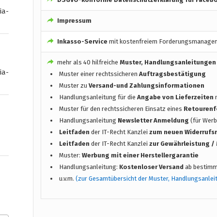
ia-
Impressum
Inkasso-Service
mit kostenfreiem Forderungsmanage
mehr als 40 hilfreiche
Muster, Handlungsanleitungen
ia-
Muster einer rechtssicheren
Auftragsbestätigung
Muster zu
Versand-und Zahlungsinformationen
Handlungsanleitung für die
Angabe von Lieferzeiten
n
Muster für den rechtssicheren Einsatz eines
Retourenf
Handlungsanleitung
Newsletter Anmeldung
(für Werb
Leitfaden
der IT-Recht Kanzlei
zum neuen Widerrufs
Leitfaden
der IT-Recht Kanzlei
zur Gewährleistung 
Muster:
Werbung mit einer Herstellergarantie
Handlungsanleitung:
Kostenloser Versand
ab bestimm
u.v.m.
(zur Gesamtübersicht der Muster, Handlungsanlei