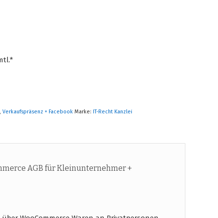
tl.*
,
Verkaufspräsenz + Facebook
Marke:
IT-Recht Kanzlei
merce AGB für Kleinunternehmer +
e über WooCommerce Waren an Privatpersonen