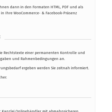
n Ihnen dann in den Formaten HTML, PDF und als
n in Ihre WooCommerce- & Facebook-Präsenz
t
die Rechtstexte einer permanenten Kontrolle und
 Vorgaben und Rahmenbedingungen an.
rungsbedarf ergeben werden Sie zeitnah informiert.
cher.
ht Kanzlei Onlinehändler mit abmahnsicheren