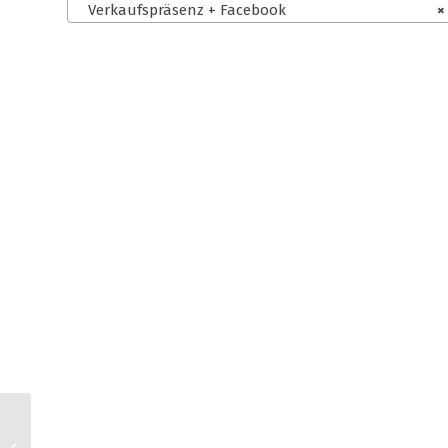
Verkaufspräsenz + Facebook
×
Wix.com AGB für
Kleinunternehmer +