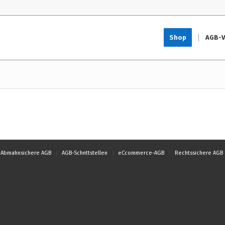
Shop
AGB-V
Abmahnsichere AGB
AGB-Schnttstellen
eCcommerce-AGB
Rechtssichere AGB