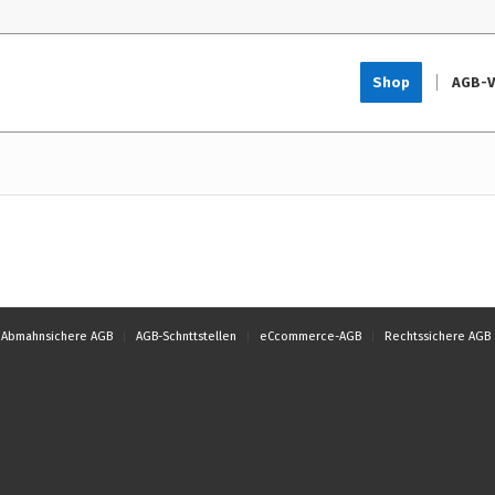
Shop
AGB-V
Abmahnsichere AGB
AGB-Schnttstellen
eCcommerce-AGB
Rechtssichere AGB