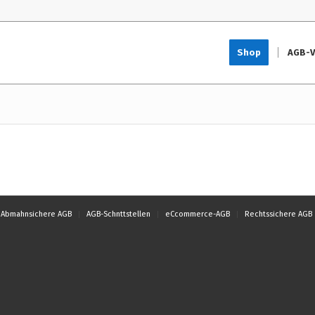
Shop
AGB-V
Abmahnsichere AGB
AGB-Schnttstellen
eCcommerce-AGB
Rechtssichere AGB