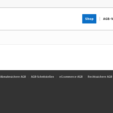
Shop
AGB-V
Abmahnsichere AGB
AGB-Schnttstellen
eCcommerce-AGB
Rechtssichere AGB