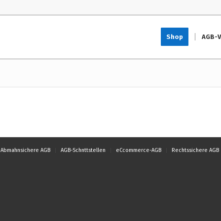
Shop
AGB-V
Abmahnsichere AGB
AGB-Schnttstellen
eCcommerce-AGB
Rechtssichere AGB