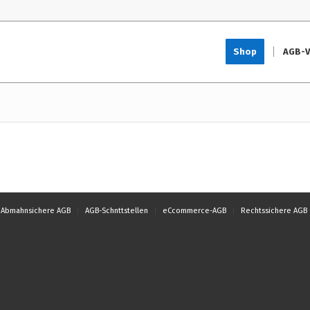
Shop
AGB-V
Abmahnsichere AGB
AGB-Schnttstellen
eCcommerce-AGB
Rechtssichere AGB