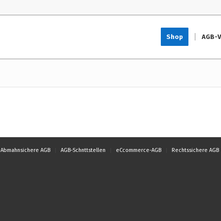
Shop
AGB-V
Abmahnsichere AGB
AGB-Schnttstellen
eCcommerce-AGB
Rechtssichere AGB