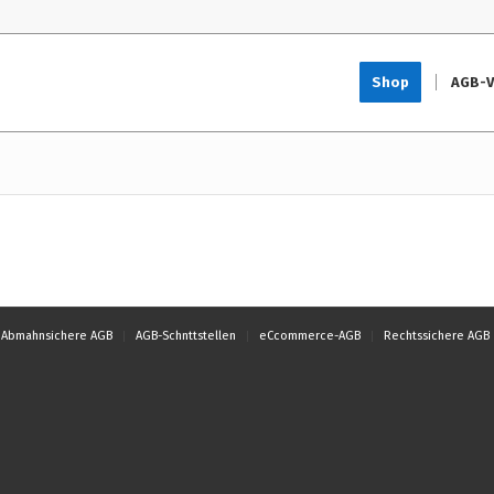
Shop
AGB-V
Abmahnsichere AGB
AGB-Schnttstellen
eCcommerce-AGB
Rechtssichere AGB