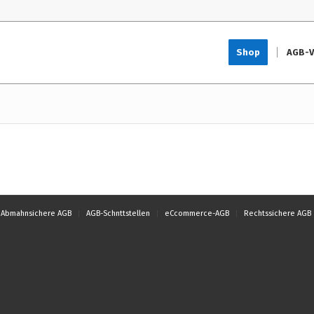
Shop
AGB-V
Abmahnsichere AGB
AGB-Schnttstellen
eCcommerce-AGB
Rechtssichere AGB