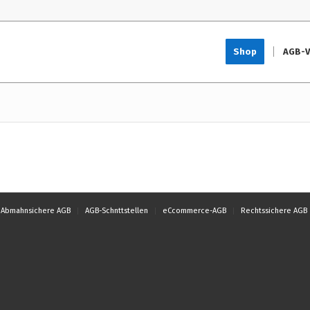
Shop
AGB-V
Abmahnsichere AGB
AGB-Schnttstellen
eCcommerce-AGB
Rechtssichere AGB