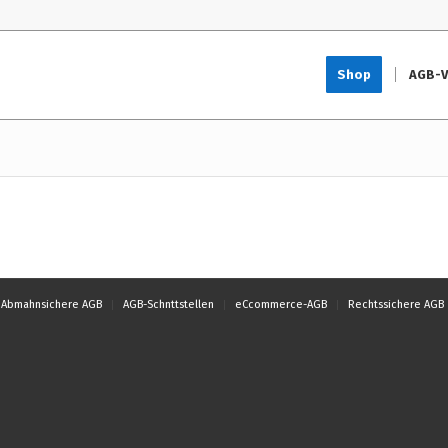
Shop
AGB-V
Abmahnsichere AGB
AGB-Schnttstellen
eCcommerce-AGB
Rechtssichere AGB