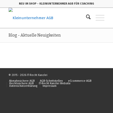
NEU IM SHOP
- KLEINUNTERNEHMER AGB FÜR COACHING
Blog - Aktuelle Neuigkeiten
© 2015 - 2026 IT-Recht Kanzlei
Abmahnsichere AGB
AGB-Schnttstellen
eCcommerce-AGB
Rechtssichere AGB
IT-Recht Kanzlei Website
Datenschutzerklärung
Impressum