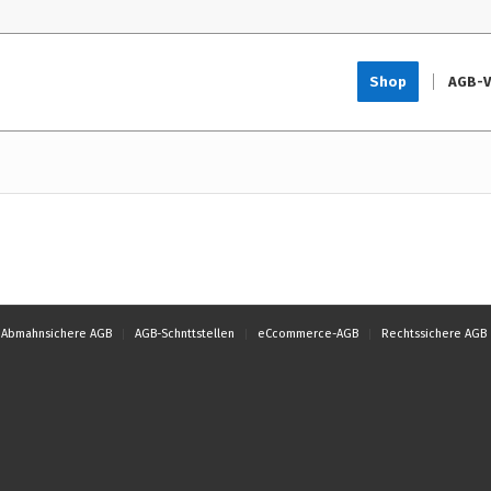
Shop
AGB-V
Abmahnsichere AGB
AGB-Schnttstellen
eCcommerce-AGB
Rechtssichere AGB