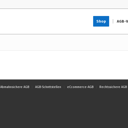
Shop
AGB-V
Abmahnsichere AGB
AGB-Schnttstellen
eCcommerce-AGB
Rechtssichere AGB