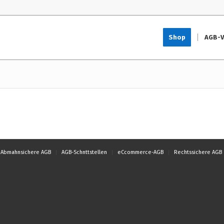
Shop
AGB-V
Abmahnsichere AGB
AGB-Schnttstellen
eCcommerce-AGB
Rechtssichere AGB