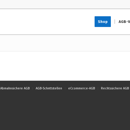
Shop
AGB-V
Abmahnsichere AGB
AGB-Schnttstellen
eCcommerce-AGB
Rechtssichere AGB