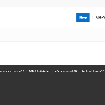
Shop
AGB-V
Abmahnsichere AGB
AGB-Schnttstellen
eCcommerce-AGB
Rechtssichere AGB