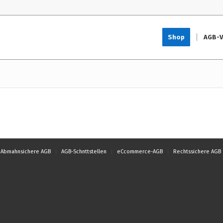
Shop
AGB-V
Abmahnsichere AGB
AGB-Schnttstellen
eCcommerce-AGB
Rechtssichere AGB