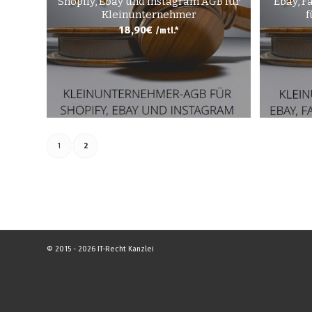
Shopify, Ebay und Instagram AGB für
Ebay, F
Kleinunternehmer
f
18,90
€
/mtl.*
1
2
© 2015 - 2026 IT-Recht Kanzlei