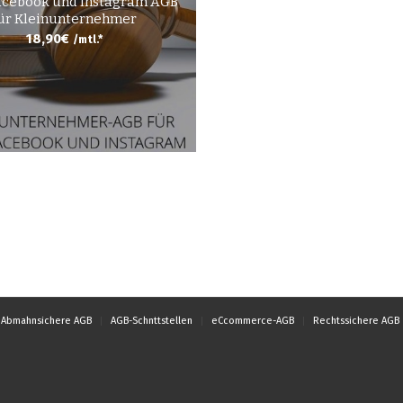
acebook und Instagram AGB
ür Kleinunternehmer
18,90
€
/mtl.*
Abmahnsichere AGB
AGB-Schnttstellen
eCcommerce-AGB
Rechtssichere AGB