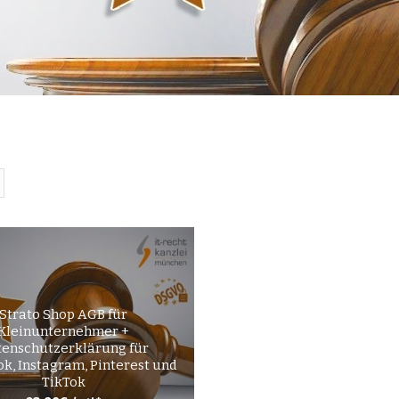
Strato Shop AGB für
Kleinunternehmer +
enschutzerklärung für
k, Instagram, Pinterest und
TikTok