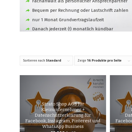
Fachanwalt als persönlicher Ansprechpartner
Bequem per Rechnung oder Lastschrift zahlen
nur 1 Monat Grundvertragslaufzeit
Danach jederzeit (!) monatlich kündbar
Sortieren nach
Standard
Zeige
16 Produkte pro Seite
Strato Shop AGB für
Kleinunternehmer +
Datenschutzerklärung für
Dat
Facebook, Instagram, Pinterest und
Faceboo
WhatsApp Business