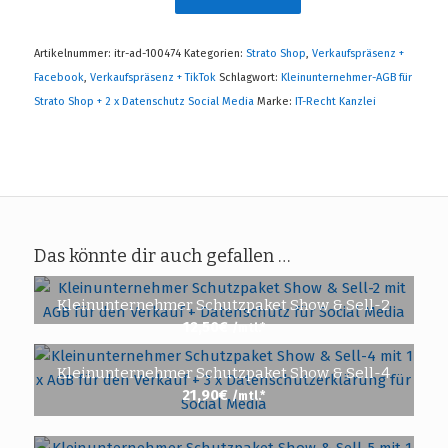
Artikelnummer:
itr-ad-100474
Kategorien:
Strato Shop
,
Verkaufspräsenz +
Facebook
,
Verkaufspräsenz + TikTok
Schlagwort:
Kleinunternehmer-AGB für
Strato Shop + 2 x Datenschutz Social Media
Marke:
IT-Recht Kanzlei
Das könnte dir auch gefallen …
Kleinunternehmer Schutzpaket Show & Sell-2
12,50
€
/mtl.*
Kleinunternehmer Schutzpaket Show & Sell-4
21,90
€
/mtl.*