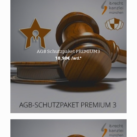
AGB Schutzpaket PREMIUM3
18,90
€
/mtl.*