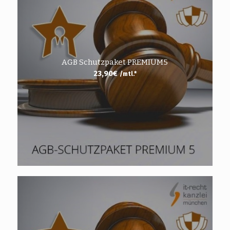
AGB Schutzpaket PREMIUM5
23,90
€
/mtl.*