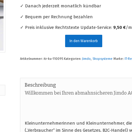
✓ Danach jederzeit monatlich kündbar
✓ Bequem per Rechnung bezahlen
✓ Preis inklusive Rechtstexte Update-Service:
9,50 €
/mt
In den Warenkorb
Artikelnummer:
itr-ku-110095
Kategorien:
Jimdo
,
Shopsysteme
Marke:
IT-R
Beschreibung
Willkommen bei Ihren abmahnsicheren Jimdo A
Kleinunternehmerinnen und Kleinunternehmer, die
(„Verbraucher“ im Sinne des Gesetzes, B2C-Handel) 