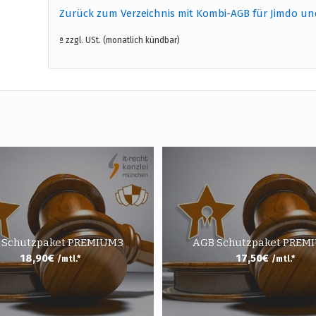
Zurück zum Verzeichnis mit Kombi-AGB für Jimdo un
ª zzgl. USt. (monatlich kündbar)
 Schutzpaket PREMIUM3
AGB Schutzpaket PREM
18,90
€
17,50
€
/mtl.*
/mtl.*