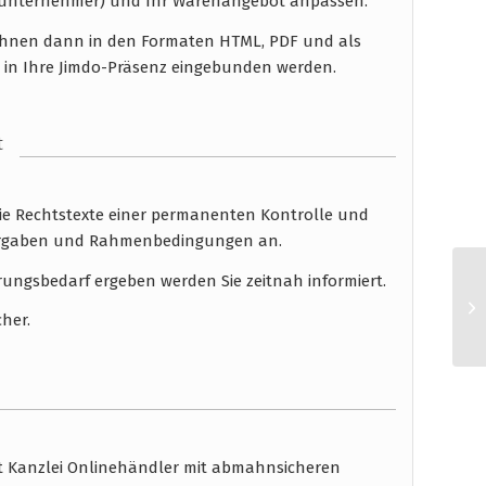
nunternehmer) und Ihr Warenangebot anpassen.
n Ihnen dann in den Formaten HTML, PDF und als
 in Ihre Jimdo-Präsenz eingebunden werden.
t
die Rechtstexte einer permanenten Kontrolle und
 Vorgaben und Rahmenbedingungen an.
rungsbedarf ergeben werden Sie zeitnah informiert.
cher.
ht Kanzlei Onlinehändler mit abmahnsicheren