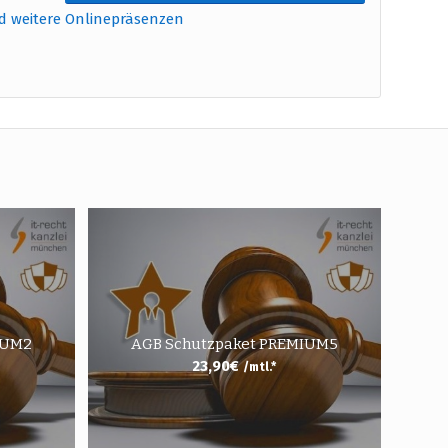
d weitere Onlinepräsenzen
IUM2
AGB Schutzpaket PREMIUM5
23,90
€
/mtl.*