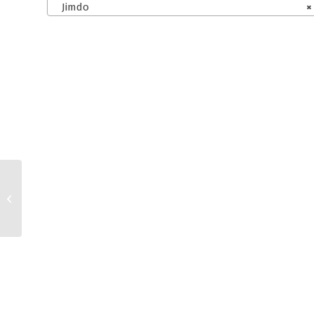
Jimdo
×
wpShopGermany AGB
für Kleinunternehmer